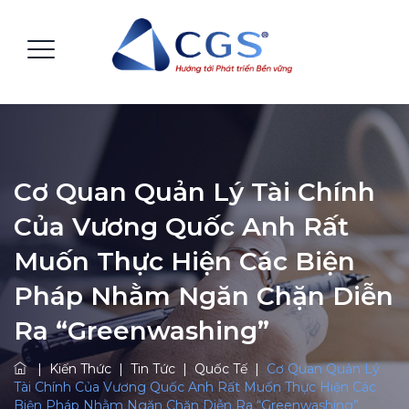
Cơ Quan Quản Lý Tài Chính
Của Vương Quốc Anh Rất
Muốn Thực Hiện Các Biện
Pháp Nhằm Ngăn Chặn Diễn
Ra “Greenwashing”
|
Kiến Thức
|
Tin Tức
|
Quốc Tế
|
Cơ Quan Quản Lý
Tài Chính Của Vương Quốc Anh Rất Muốn Thực Hiện Các
Biện Pháp Nhằm Ngăn Chặn Diễn Ra “Greenwashing”