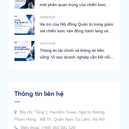
một phần quan trọng của chiến lược
Quan hệ Nhà đầu tư?
03/08/2026
Vai trò của Hội đồng Quản trị trong giám
sát chiến lược vận động hành lang và kế
hoạch thuế theo Bộ Nguyên tắc Quản trị
Công ty G20/OECD 2023
31/07/2026
Thông tin tài chính và thông tin bền
vững: Vì sao doanh nghiệp cần kết nối
hai dòng dữ liệu?
Thông tin liên hệ
Địa chỉ: Tầng 1, Handico Tower, Ngã tư đường
Phạm Hùng - Mễ Trì, Quận Nam Từ Liêm, Hà Nội
Điện thoại: (+84) 363 581 520