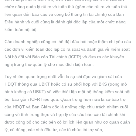
chức năng quản lý rủi ro và tuân thủ (gồm các rủi ro và tuân thủ
liên quan đến báo cáo và công bố thông tin tài chính) của Ban
Điều hành và cuối cùng là đánh giá độc lập của một chức năng
kiểm toán nội bộ.
Các doanh nghiệp cũng có thể đặt đầu bài hoặc thậm chí yêu cầu
các đơn vị kiểm toán độc lập có rà soát và đánh giá về Kiểm soát
Nội bộ đối với Báo cáo Tài chính (ICFR) và đưa ra các khuyến
nghị trong thư quản lý cho mục đích kiện toàn.
Tuy nhiên, quan trọng nhất vẫn là sự chỉ đạo và giám sát của
HĐQT thông qua UBKT hoặc có sự phối hợp với BKS (trong mô
hình không có UBKT) về việc thiết lập một hệ thống kiểm soát nội
bộ, bao gồm ICFR hiệu quả. Quan trọng hơn nữa là sự bảo trợ
của HĐQT và Ban Giám đốc là những cấp chịu trách nhiệm cuối
cùng về tính trung thực và hợp lý của các báo cáo tài chính khi
được công bố cho các bên có lợi ích liên quan như cơ quan quản
lý, cổ đông, các nhà đầu tư, các tổ chức tài trợ vốn,…