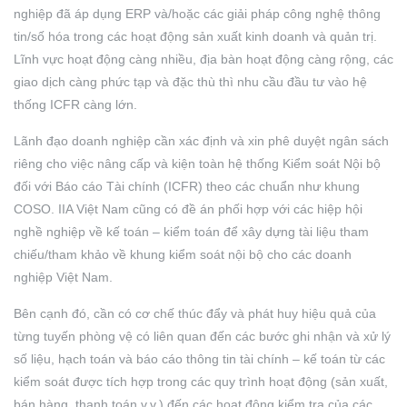
nghiệp đã áp dụng ERP và/hoặc các giải pháp công nghệ thông
tin/số hóa trong các hoạt động sản xuất kinh doanh và quản trị.
Lĩnh vực hoạt động càng nhiều, địa bàn hoạt động càng rộng, các
giao dịch càng phức tạp và đặc thù thì nhu cầu đầu tư vào hệ
thống ICFR càng lớn.
Lãnh đạo doanh nghiệp cần xác định và xin phê duyệt ngân sách
riêng cho việc nâng cấp và kiện toàn hệ thống Kiểm soát Nội bộ
đối với Báo cáo Tài chính (ICFR) theo các chuẩn như khung
COSO. IIA Việt Nam cũng có đề án phối hợp với các hiệp hội
nghề nghiệp về kế toán – kiểm toán để xây dựng tài liệu tham
chiếu/tham khảo về khung kiểm soát nội bộ cho các doanh
nghiệp Việt Nam.
Bên cạnh đó, cần có cơ chế thúc đẩy và phát huy hiệu quả của
từng tuyến phòng vệ có liên quan đến các bước ghi nhận và xử lý
số liệu, hạch toán và báo cáo thông tin tài chính – kế toán từ các
kiểm soát được tích hợp trong các quy trình hoạt động (sản xuất,
bán hàng, thanh toán v.v.) đến các hoạt động kiểm tra của các