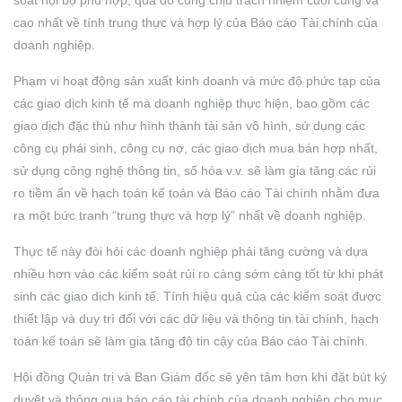
cao nhất về tính trung thực và hợp lý của Báo cáo Tài chính của
doanh nghiệp.
Phạm vi hoạt động sản xuất kinh doanh và mức độ phức tạp của
các giao dịch kinh tế mà doanh nghiệp thực hiện, bao gồm các
giao dịch đặc thù như hình thành tài sản vô hình, sử dụng các
công cụ phái sinh, công cụ nợ, các giao dịch mua bán hợp nhất,
sử dụng công nghệ thông tin, số hóa v.v. sẽ làm gia tăng các rủi
ro tiềm ẩn về hạch toán kế toán và Báo cáo Tài chính nhằm đưa
ra một bức tranh “trung thực và hợp lý” nhất về doanh nghiệp.
Thực tế này đòi hỏi các doanh nghiệp phải tăng cường và dựa
nhiều hơn vào các kiểm soát rủi ro càng sớm càng tốt từ khi phát
sinh các giao dịch kinh tế. Tính hiệu quả của các kiểm soát được
thiết lập và duy trì đối với các dữ liệu và thông tin tài chính, hạch
toán kế toán sẽ làm gia tăng độ tin cậy của Báo cáo Tài chính.
Hội đồng Quản trị và Ban Giám đốc sẽ yên tâm hơn khi đặt bút ký
duyệt và thông qua báo cáo tài chính của doanh nghiệp cho mục