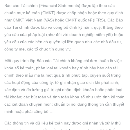
Báo cáo Tài chính (Financial Statements) được lập theo các
chuẩn mực kế toán (CMKT) được chấp nhận hoặc theo quy định
như CMKT Việt Nam (VAS) hoặc CMKT quốc tế (IFRS). Các Báo
cáo Tài chính được lập và công bố định kỳ năm, quý, tháng theo
yêu cầu của pháp luật (như đối với doanh nghiệp niêm yết) hoặc
yêu cầu của các bên có quyền lợi liên quan như các nhà đầu tư,
công ty mẹ, các tổ chức tín dụng v.v.
Một quy trình lập Báo cáo Tài chính không chỉ đơn thuần là việc
khóa sổ kế toán, phân loại tài khoản hay trình bày báo cáo tài
chính theo mẫu mà là một quá trình phức tạp, xuyên suốt trong
các hoạt động của công ty: từ ghi nhận giao dịch khi phát sinh;
xác định và đo lường giá trị ghi nhận; định khoản hoặc phân loại
tài khoản; các bút toán và tính toán khóa sổ như ước tính kế toán,
các xét đoán chuyên môn; chuẩn bị nội dung thông tin cần thuyết
minh hoặc phải công bố,…
Các thông tin và dữ liệu kế toán này được ghi nhận và xử lý thủ