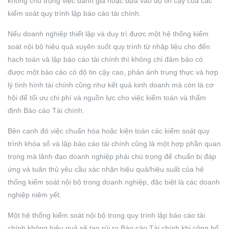
không chú trọng việc đánh giá hoặc dựa vào độ tin cậy của các
kiểm soát quy trình lập báo cáo tài chính.
Nếu doanh nghiệp thiết lập và duy trì được một hệ thống kiểm
soát nội bộ hiệu quả xuyên suốt quy trình từ nhập liệu cho đến
hạch toán và lập báo cáo tài chính thì không chỉ đảm bảo có
được một báo cáo có độ tin cậy cao, phản ánh trung thực và hợp
lý tình hình tài chính cũng như kết quả kinh doanh mà còn là cơ
hội để tối ưu chi phí và nguồn lực cho việc kiểm toán và thẩm
định Báo cáo Tài chính.
Bên cạnh đó việc chuẩn hóa hoặc kiện toàn các kiểm soát quy
trình khóa sổ và lập báo cáo tài chính cũng là một hợp phần quan
trọng mà lãnh đạo doanh nghiệp phải chú trọng để chuẩn bị đáp
ứng và tuân thủ yêu cầu xác nhận hiệu quả/hiệu suất của hệ
thống kiểm soát nội bộ trong doanh nghiệp, đặc biệt là các doanh
nghiệp niêm yết.
Một hệ thống kiểm soát nội bộ trong quy trình lập báo cáo tài
chính không hiệu quả sẽ tạo rủi ro Báo cáo Tài chính khi công bố