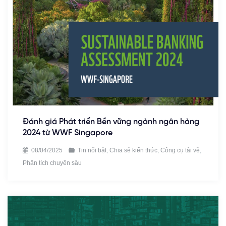
Đánh giá Phát triển Bền vững ngành ngân hàng
2024 từ WWF Singapore
08/04/2025
Tin nổi bật
,
Chia sẻ kiến thức
,
Công cụ tải về
,
Phân tích chuyên sâu