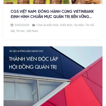
CGS VIỆT NAM: ĐỒNG HÀNH CÙNG VIETINBANK
ĐỊNH HÌNH CHUẨN MỰC QUẢN TRỊ BỀN VỮNG
QUA GIẢI PHÁP SLL
03/02/2026
Chia sẻ kiến thức
,
Kiến thức
,
Sự kiện
,
Tin nổi
bật
,
Tin tức
,
Việt Nam