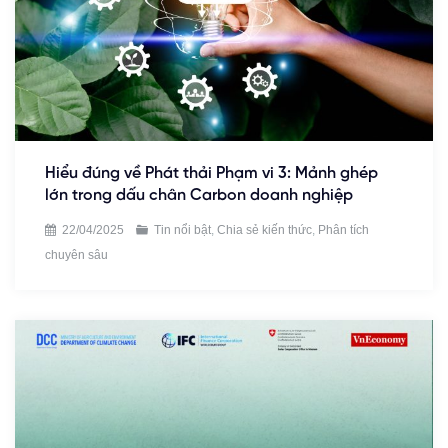
Hiểu đúng về Phát thải Phạm vi 3: Mảnh ghép
lớn trong dấu chân Carbon doanh nghiệp
22/04/2025
Tin nổi bật
,
Chia sẻ kiến thức
,
Phân tích
chuyên sâu