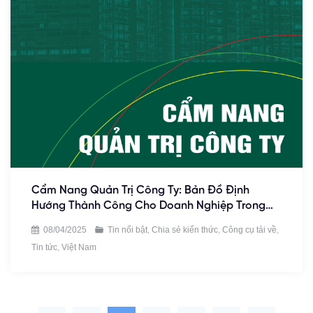
Cẩm Nang Quản Trị Công Ty: Bản Đồ Định
Hướng Thành Công Cho Doanh Nghiệp Trong
Thời Đại Mới
08/04/2025
Tin nổi bật
,
Chia sẻ kiến thức
,
Công cụ tải về
,
Tin tức
,
Việt Nam