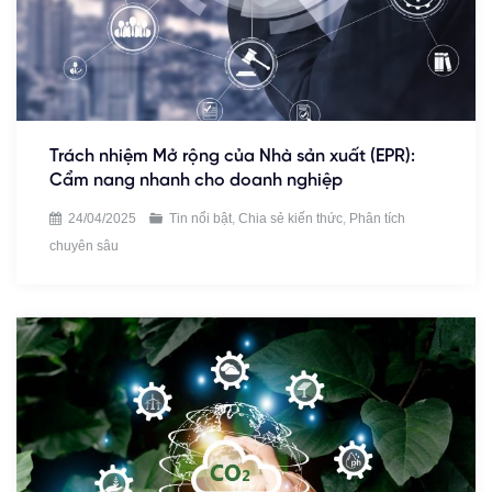
Trách nhiệm Mở rộng của Nhà sản xuất (EPR):
Cẩm nang nhanh cho doanh nghiệp
24/04/2025
Tin nổi bật
,
Chia sẻ kiến thức
,
Phân tích
chuyên sâu